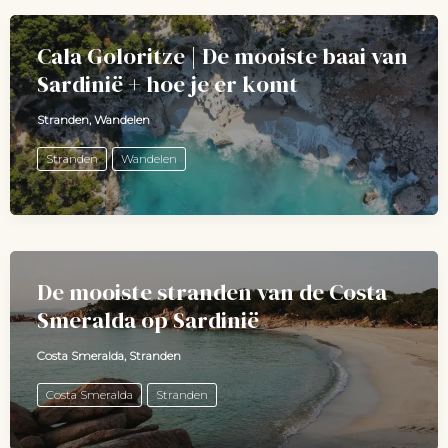
Cala Goloritze | De mooiste baai van
Sardinië + hoe je er komt
Stranden
,
Wandelen
Stranden
Wandelen
De mooiste stranden van de Costa
Smeralda op Sardinië
Costa Smeralda
,
Stranden
Costa Smeralda
Stranden