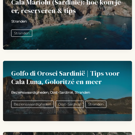
Cala Mariolu (Sardinië): hoe kom je
er, reserveren & tips
Stranden
Stranden
Golfo di Orosei Sardinië | Tips voor
Cala Luna, Goloritzé en meer
Bezienswaardigheden
,
Oost-Sardinië
,
Stranden
Bezienswaardigheden
Oost-Sardinië
Stranden