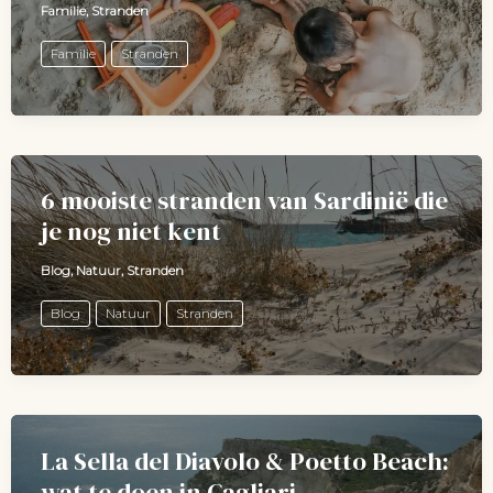
Familie
,
Stranden
Familie
Stranden
6 mooiste stranden van Sardinië die
je nog niet kent
Blog
,
Natuur
,
Stranden
Blog
Natuur
Stranden
La Sella del Diavolo & Poetto Beach:
wat te doen in Cagliari