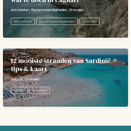
Activiteiten
,
Bezienswaardigheden
,
Stranden
Activiteiten
Bezienswaardigheden
Stranden
12 mooiste stranden van Sardinië +
tips & kaart
Natuur
,
Stranden
Natuur
Stranden