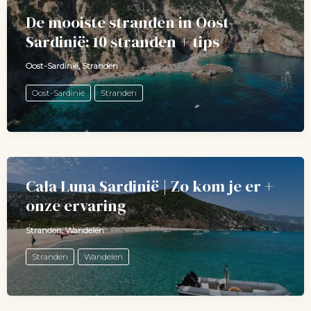
De mooiste stranden in Oost-
Sardinië: 10 stranden + tips
Oost-Sardinië
,
Stranden
Oost-Sardinië
Stranden
Cala Luna Sardinië | Zo kom je er +
onze ervaring
Stranden
,
Wandelen
Stranden
Wandelen