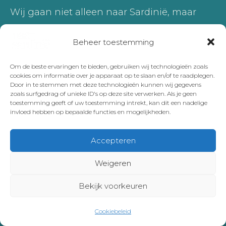
Wij gaan niet alleen naar Sardinië, maar
naar nog veel meer plekken en daar
Beheer toestemming
schrijven we ook over.
Dit is ons reisblog
Om de beste ervaringen te bieden, gebruiken wij technologieën zoals
Heb je vragen, opmerkingen of tips? Je kan
cookies om informatie over je apparaat op te slaan en/of te raadplegen.
Door in te stemmen met deze technologieën kunnen wij gegevens
ons bereiken op
hoi@waarzijnze.nl
zoals surfgedrag of unieke ID's op deze site verwerken. Als je geen
toestemming geeft of uw toestemming intrekt, kan dit een nadelige
invloed hebben op bepaalde functies en mogelijkheden.
Madeira
|
Lissabon
Accepteren
Weigeren
Bekijk voorkeuren
Copyright © 2026 Naar Sardinie | Onderdeel van en gemaakt
Cookiebeleid
door
waarzijnze.nl