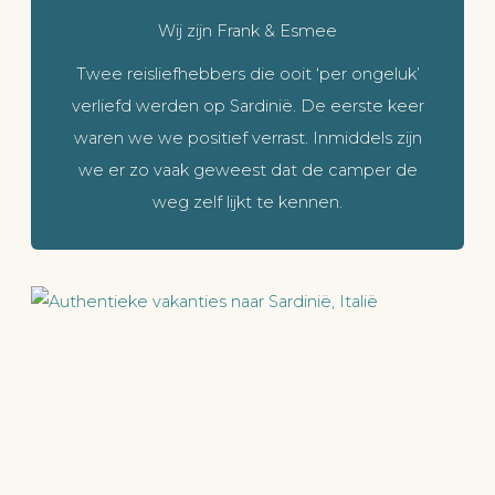
Wij zijn Frank & Esmee
Twee reisliefhebbers die ooit ‘per ongeluk’
verliefd werden op Sardinië. De eerste keer
waren we we positief verrast. Inmiddels zijn
we er zo vaak geweest dat de camper de
weg zelf lijkt te kennen.