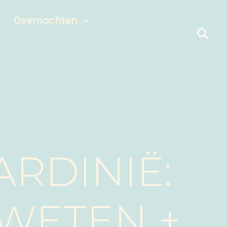
Overnachten
ARDINIË:
 WETEN +