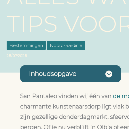
TIPS VOO
Bestemmingen
Noord-Sardinië
28/07/2026
Inhoudsopgave
San Pantaleo vinden wij één van
de mo
charmante kunstenaarsdorp ligt vlak 
zijn gezellige donderdagmarkt, sfeerv
bergen. Of je nu verblijft in Olbia of e