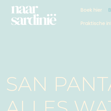
Ga
Boek hier
naar
de
Praktische in
inhoud
SAN PANT
ALLES WA