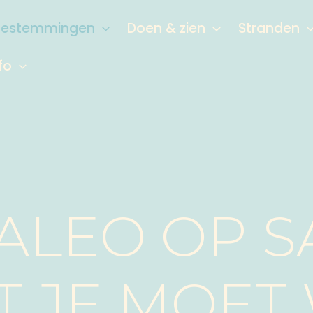
Bestemmingen
Doen & zien
Stranden
fo
ALEO OP S
T JE MOET