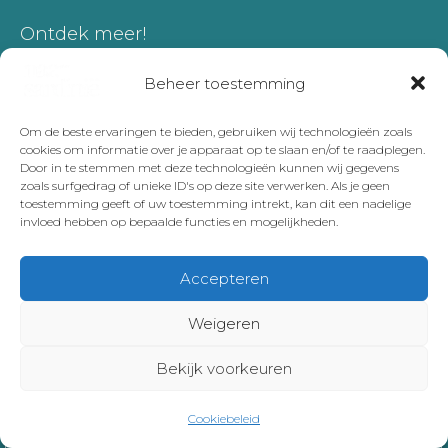
Ontdek meer!
Wij gaan niet alleen naar Sardinië, maar
Beheer toestemming
naar nog veel meer plekken en daar
schrijven we ook over.
Om de beste ervaringen te bieden, gebruiken wij technologieën zoals
cookies om informatie over je apparaat op te slaan en/of te raadplegen.
Dit is ons reisblog
Door in te stemmen met deze technologieën kunnen wij gegevens
zoals surfgedrag of unieke ID's op deze site verwerken. Als je geen
Heb je vragen, opmerkingen of tips? Je kan
toestemming geeft of uw toestemming intrekt, kan dit een nadelige
ons bereiken op
hoi@waarzijnze.nl
invloed hebben op bepaalde functies en mogelijkheden.
Accepteren
Madeira
|
Lissabon
Weigeren
Bekijk voorkeuren
Cookiebeleid
Copyright © 2026 Naar Sardinie | Onderdeel van en gemaakt