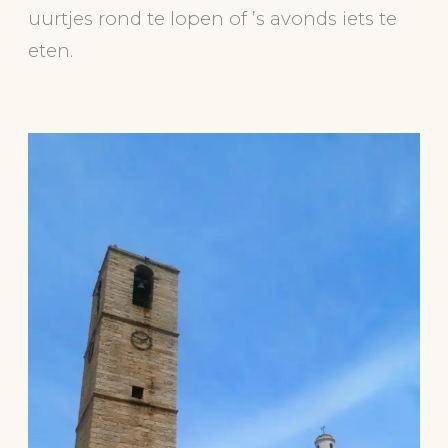
uurtjes rond te lopen of ’s avonds iets te
eten.