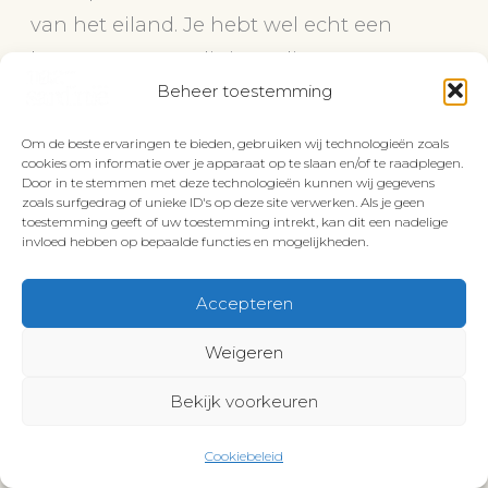
van het eiland. Je hebt wel echt een
huurauto op Sardinië nodig.
Beheer toestemming
→ Ga vroeg op pad, vooral in het
Om de beste ervaringen te bieden, gebruiken wij technologieën zoals
hoogseizoen. Parkeerplekken bij de
cookies om informatie over je apparaat op te slaan en/of te raadplegen.
Door in te stemmen met deze technologieën kunnen wij gegevens
stranden zijn snel vol en ’s ochtends is het
zoals surfgedrag of unieke ID's op deze site verwerken. Als je geen
toestemming geeft of uw toestemming intrekt, kan dit een nadelige
licht (en de rust) echt het mooist.
invloed hebben op bepaalde functies en mogelijkheden.
9. Nuraghe overblijfselen bij Olbia
Accepteren
Weigeren
Rond Olbia vind je ook nog sporen uit
het
Nuraghe-tijdperk
, een oude beschaving
Bekijk voorkeuren
die duizenden jaren geleden op Sardinië
Cookiebeleid
leefde. Verwacht geen perfect bewaarde