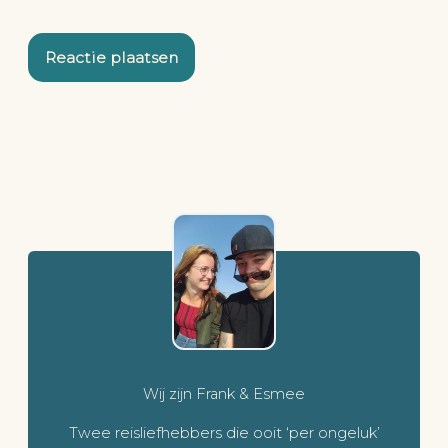
Wij zijn Frank & Esmee
Twee reisliefhebbers die ooit ‘per ongeluk’