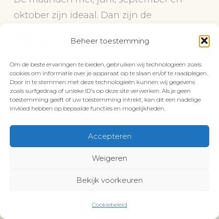
oktober zijn ideaal. Dan zijn de
temperaturen aangenaam en kun je de
Beheer toestemming
bezienswaardigheden en wandelingen in
de omgeving ontdekken zonder de
Om de beste ervaringen te bieden, gebruiken wij technologieën zoals
cookies om informatie over je apparaat op te slaan en/of te raadplegen.
drukte van het hoogseizoen.
Door in te stemmen met deze technologieën kunnen wij gegevens
zoals surfgedrag of unieke ID's op deze site verwerken. Als je geen
→
Lees hier meer over de beste reistijd
toestemming geeft of uw toestemming intrekt, kan dit een nadelige
voor Sardinië
invloed hebben op bepaalde functies en mogelijkheden.
Accepteren
Weigeren
Wil je meer over Sardinië weten?
Bekijk voorkeuren
Wij hebben ondertussen zoveel
Cookiebeleid
geschreven, zodat jij alles weet voor