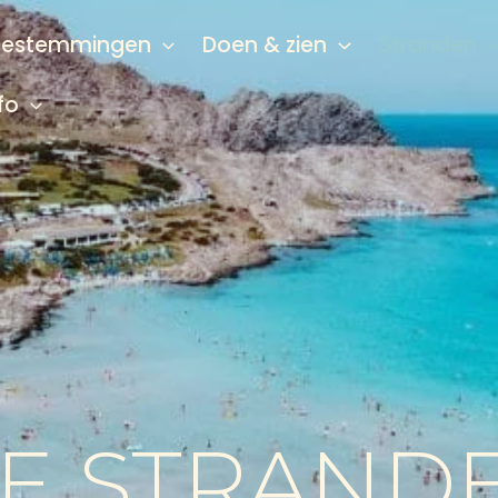
Bestemmingen
Doen & zien
Stranden
fo
TE STRAND