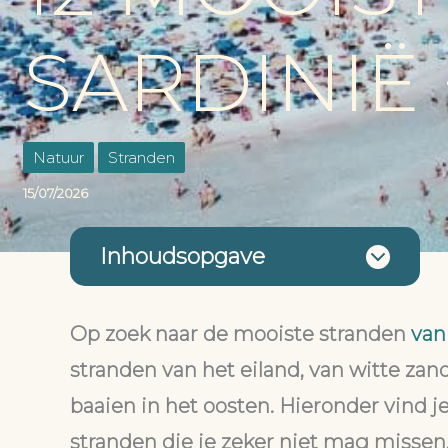
SARDINIË 
Natuur
Stranden
15/07/2026
Inhoudsopgave
Op zoek naar de mooiste stranden
van
stranden van het eiland, van witte za
baaien in het oosten.
Hieronder vind j
stranden die je zeker niet mag missen,