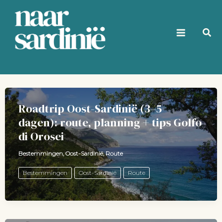
Ga
naar
de
inhoud
Roadtrip Oost-Sardinië (3–5
dagen): route, planning + tips Golfo
di Orosei
Bestemmingen
,
Oost-Sardinië
,
Route
Bestemmingen
Oost-Sardinië
Route