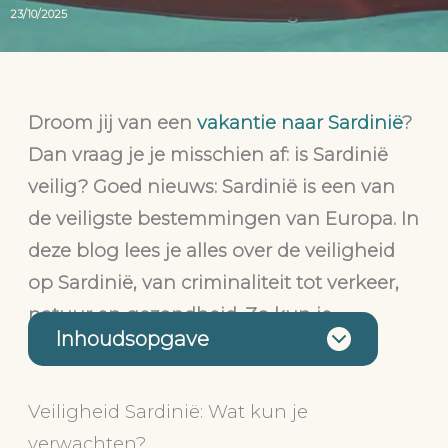
23/10/2025
Droom jij van een
vakantie naar Sardinië
?
Dan vraag je je misschien af: is Sardinië
veilig? Goed nieuws: Sardinië is een van
de veiligste bestemmingen van Europa. In
deze blog lees je alles over de veiligheid
op Sardinië, van criminaliteit tot verkeer,
natuur en gezondheid. Zo kun je
Inhoudsopgave
zorgeloos reizen naar Sardinië!
Veiligheid Sardinië: Wat kun je
verwachten?