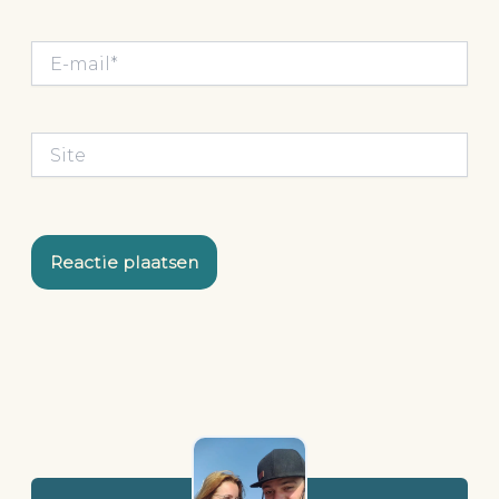
E-
mail*
Site