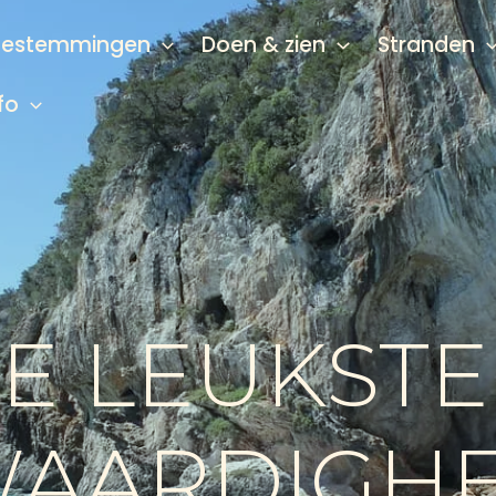
Bestemmingen
Doen & zien
Stranden
fo
DE LEUKSTE
WAARDIGH