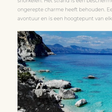
snorkelen. Het strand is een bescherm
ongerepte charme heeft behouden. Een 
avontuur en is een hoogtepunt van elke