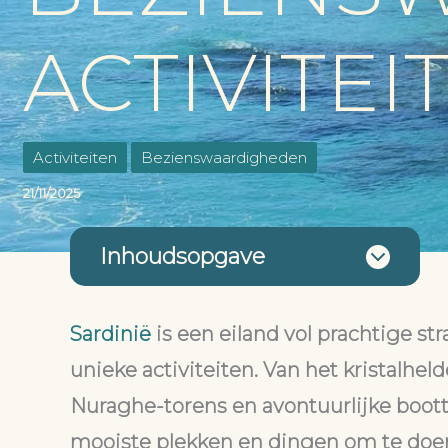
ACTIVITEI
Activiteiten
Bezienswaardigheden
21/11/2025
Inhoudsopgave
Sardinië
is een eiland vol prachtige s
unieke activiteiten. Van het kristalhel
Nuraghe-torens en avontuurlijke bootto
mooiste plekken en dingen om te doen 