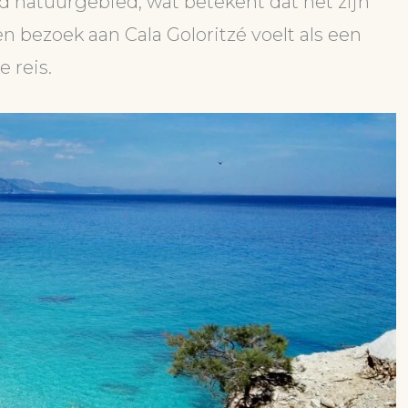
d natuurgebied, wat betekent dat het zijn
bezoek aan Cala Goloritzé voelt als een
 reis.