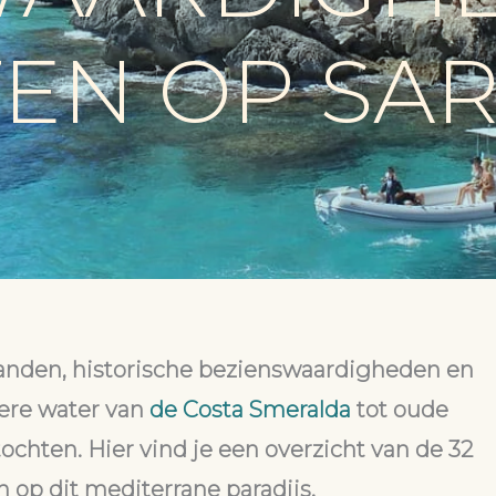
TEN OP SA
tranden, historische bezienswaardigheden en
dere water van
de Costa Smeralda
tot oude
chten. Hier vind je een overzicht van de 32
op dit mediterrane paradijs.