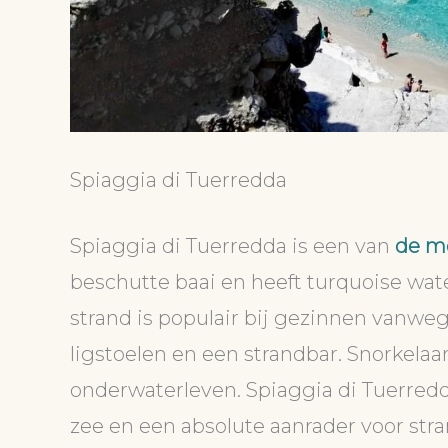
Spiaggia di Tuerredda
Spiaggia di Tuerredda is een van
de mo
beschutte baai en heeft turquoise wat
strand is populair bij gezinnen vanwege
ligstoelen en een strandbar. Snorkelaa
onderwaterleven. Spiaggia di Tuerredd
zee en een absolute aanrader voor stra