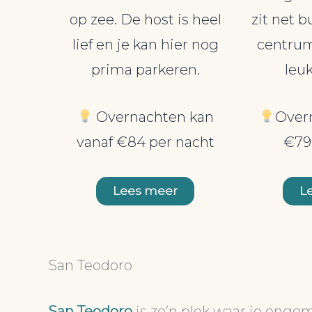
op zee. De host is heel
zit net b
lief en je kan hier nog
centrum
prima parkeren.
leuk
Overnachten kan
Over
vanaf €84 per nacht
€79
Lees meer
L
San Teodoro
San Teodoro
is zo’n plek waar je onge