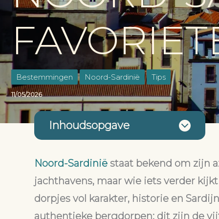
FAVORIET
Bestemmingen
Noord-Sardinië
Tips
11/05/2026
Inhoudsopgave
Noord-Sardinië
staat bekend om zijn a
jachthavens, maar wie iets verder kijk
dorpjes vol karakter, historie en Sardij
authentieke bergdorpen: dit zijn
de vi