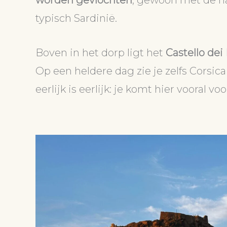
worden gevlochten
, gewoon met de h
typisch Sardinië.
Boven in het dorp ligt het
Castello dei
Op een heldere dag zie je zelfs Corsic
eerlijk is eerlijk: je komt hier vooral voo