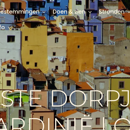
Bestemmingen
Doen & zien
Stranden
fo
KSTE DORPJ
RDINIË | 