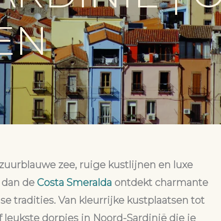
EN
zuurblauwe zee, ruige kustlijnen en luxe
t dan de
Costa Smeralda
ontdekt charmante
nse tradities. Van kleurrijke kustplaatsen tot
jf leukste dorpjes in Noord-Sardinië
die je