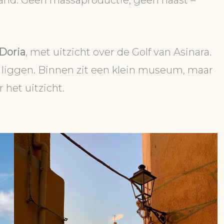
and. Geen massaproductie, geen haast –
 Doria
, met uitzicht over de Golf van Asinara.
a liggen. Binnen zit een klein museum, maar
r het uitzicht.